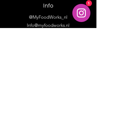
1
Info
@MyFoodWorks_nl
Info@myfoodworks.nl
Adres
Utrecht, Baarn - Nederland
Volg ons
LinkedIn
Facebook
Instagram
© MyFoodWorks.nl 2025
KvK-nummer:
72723459
| BTW-