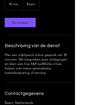
30 min.
3
Baarn
0
m
i
n
Nu boeken
.
Beschrijving van de dienst
Plan een vrijblijvend online gesprek van 30
minuten. We bespreken jouw uitdagingen
en laten zien hoe MyFoodWorks.nl kan
helpen met menu-optimalisatie,
kostenbesparing of werving.
Contactgegevens
Baarn, Netherlands