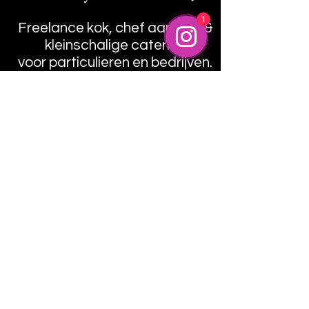
1
Freelance kok, chef aan huis &
kleinschalige catering
voor particulieren en bedrijven.
Ontvang vrijblijvend advies
Info
@MyFoodWorks_nl
Info@myfoodworks.nl
Adres
Utrecht, Baarn - Nederland
Volg ons
LinkedIn
Facebook